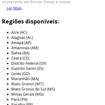
se presente em brocas, fresas e outras
ferramentas de corte industriais. sua
Ler Mais
resistência ao desgaste e à deformação o torna
ideal para aplicações em ambientes exigentes.
Regiões disponíveis:
a sucata de metal duro não apenas representa
Acre (AC)
um potencial desperdício se não for reciclada,
Alagoas (AL)
mas também é uma fonte de matéria-prima
Amapá (AP)
valiosa. a recuperação e o processamento
Amazonas (AM)
desse tipo de sucata permitem a reintrodução
Bahia (BA)
de elementos raros e caros no mercado,
Ceará (CE)
reduzindo a necessidade de mineração e
Distrito Federal (DF)
beneficiando o meio ambiente. tais processos
Espírito Santo (ES)
têm ganhado destaque, com empresas
Goiás (GO)
Maranhão (MA)
especializadas em reaproveitamento,
Mato Grosso (MT)
promovendo a sustentabilidade e a economia
Mato Grosso do Sul (MS)
circular.
Minas Gerais (MG)
principais aplicações da sucata de
Pará (PA)
metal duro
Paraíba (PB)