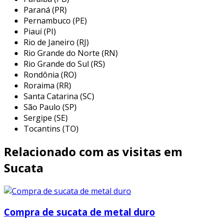
Paraná (PR)
a sucata de metal duro, quando reciclada, pode
Pernambuco (PE)
Piauí (PI)
ser utilizada em uma variedade de aplicações
Rio de Janeiro (RJ)
que exigem materiais de alta performance.
Rio Grande do Norte (RN)
entre suas principais utilizações, destacam-se:
Rio Grande do Sul (RS)
Rondônia (RO)
fabricação de novas ferramentas:
o
Roraima (RR)
metal duro reciclado pode ser utilizado na
Santa Catarina (SC)
produção de novas ferramentas de corte,
São Paulo (SP)
mantendo as propriedades de dureza e
Sergipe (SE)
resistência, essenciais para um
Tocantins (TO)
desempenho eficaz.
Relacionado com as visitas em
componentes em indústrias de alta
tecnologia:
algumas indústrias, como a
Sucata
de eletrônicos e a aeronáutica, utilizam
sucata de metal duro para desenvolver
componentes que suportam altas
pressões e temperaturas.
Compra de sucata de metal duro